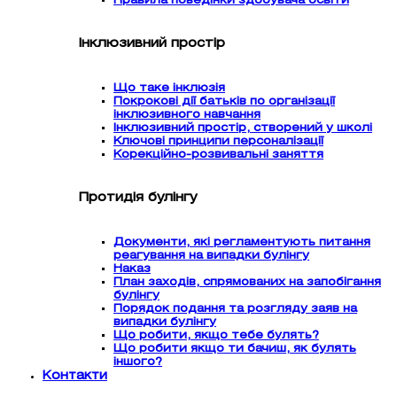
Правила поведінки здобувача освіти
Інклюзивний простір
Що таке інклюзія
Покрокові дії батьків по організації
інклюзивного навчання
Інклюзивний простір, створений у школі
Ключові принципи персоналізації
Корекційно-розвивальні заняття
Протидія булінгу
Документи, які регламентують питання
реагування на випадки булінгу
Наказ
План заходів, спрямованих на запобігання
булінгу
Порядок подання та розгляду заяв на
випадки булінгу
Що робити, якщо тебе булять?
Що робити якщо ти бачиш, як булять
іншого?
Контакти