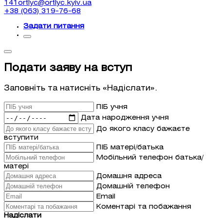
141ortlyc@ortlyc.kyiv.ua
+38 (063) 319-76-68
Задати питання
Подати заяву на вступ
Заповніть та натисніть «Надіслати».
ПІБ учня
Дата народження учня
До якого класу бажаєте
вступити
ПІБ матері/батька
Мобільний телефон батька/
матері
Домашня адреса
Домашній телефон
Email
Коментарі та побажання
Надіслати