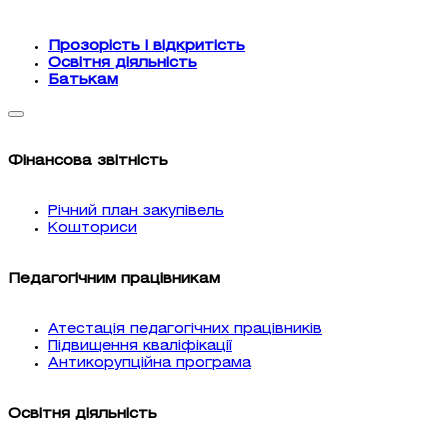
Прозорість і відкритість
Освітня діяльність
Батькам
Фінансова звітність
Річний план закупівель
Кошториси
Педагогічним працівникам
Атестація педагогічних працівників
Підвищення кваліфікації
Антикорупційна програма
Освітня діяльність