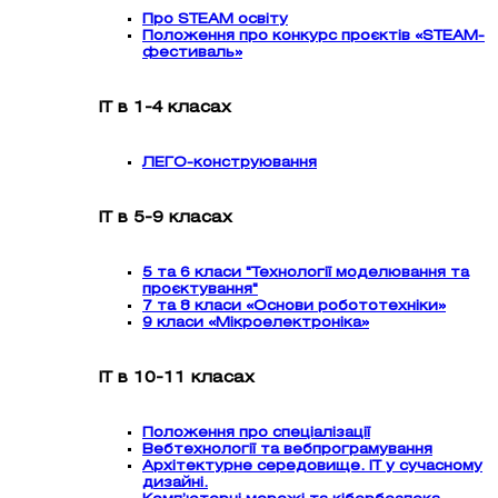
Про STEAM освіту
Положення про конкурс проєктів «STEAM-
фестиваль»
ІТ в 1-4 класах
ЛЕГО-конструювання
ІТ в 5-9 класах
5 та 6 класи "Технології моделювання та
проєктування"
7 та 8 класи «Основи робототехніки»
9 класи «Мікроелектроніка»
ІТ в 10-11 класах
Положення про спеціалізації
Вебтехнології та вебпрограмування
Архітектурне середовище. ІТ у сучасному
дизайні.