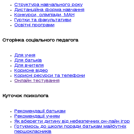
Структура навчального року
Дистанційна форма навчання
Конкурси, олімпіади, МАН
Гуртки та факультативи
Освітні програми
Сторінка соціального педагога
Для учня
Для батьків
Для вчителя
Корисне відео
Корисні ресурси та телефони
Онлайн тестування
Куточок психолога
Рекомендації батькам
Рекомендації учням
Як вберегти дитину від небезпечних он-лайн ігор
Готуємось до школи поради батькам майбутніх
першокласників