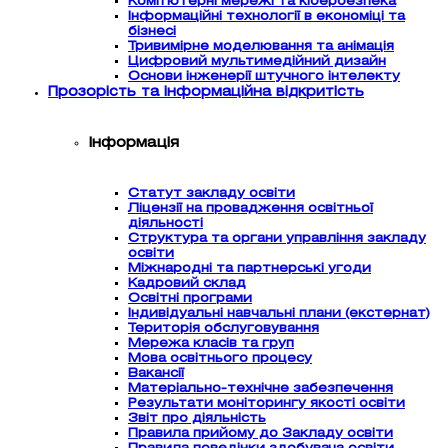
Комп’ютерні мережі та кібербезпека
Інформаційні технології в економіці та
бізнесі
Тривимірне моделювання та анімація
Цифровий мультимедійний дизайн
Основи інженерії штучного інтелекту
Прозорість та інформаційна відкритість
Інформація
Статут закладу освіти
Ліцензії на провадження освітньої
діяльності
Структура та органи управління закладу
освіти
Міжнародні та партнерські угоди
Кадровий склад
Освітні програми
Індивідуальні навчальні плани (екстернат)
Територія обслуговування
Мережа класів та груп
Мова освітнього процесу
Вакансії
Матеріально-технічне забезпечення
Результати моніторингу якості освіти
Звіт про діяльність
Правила прийому до Закладу освіти